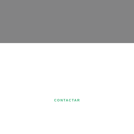
CONTACTAR
Concentrados Pallejà
Ctra. del Parc Samà T-314, Km 6 – 43330 Riudoms (Tarragona)