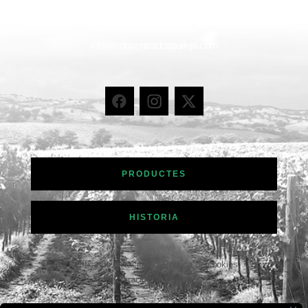
Catalunya, Spain
Telèfon:
600 006 091
info@concentradospalleja.com
PRODUCTES
HISTORIA
Política de privacitat
Política de cookies
Declaració d’accesibilitat